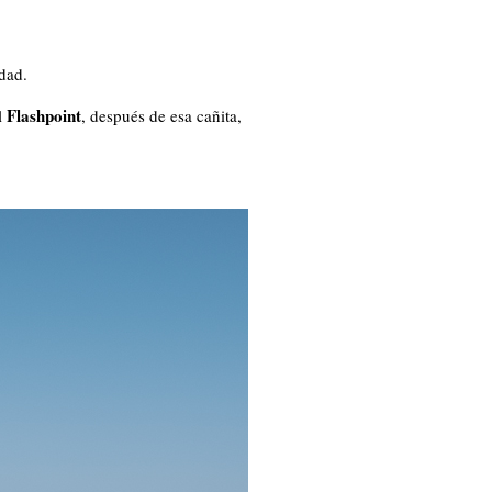
dad.
Flashpoint
l
, después de esa cañita,