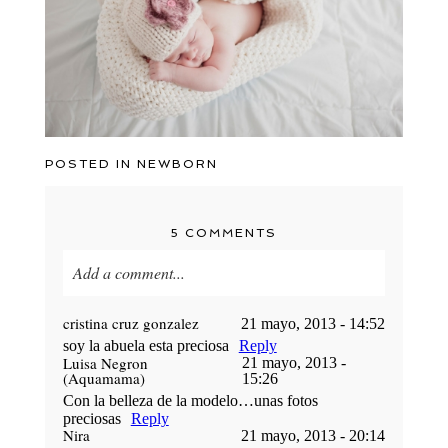
POSTED IN
NEWBORN
5 COMMENTS
Add a comment...
Your email is
never published or shared. Required
cristina cruz gonzalez
21 mayo, 2013 - 14:52
fields are marked *
soy la abuela esta preciosa
Reply
Luisa Negron
21 mayo, 2013 -
(Aquamama)
15:26
Con la belleza de la modelo…unas fotos
preciosas
Reply
Nira
21 mayo, 2013 - 20:14