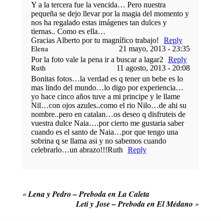
Y a la tercera fue la vencida… Pero nuestra
pequeña se dejo llevar por la magia del momento y
nos ha regalado estas imágenes tan dulces y
tiernas.. Como es ella…
Gracias Alberto por tu magnífico trabajo!
Reply
Elena
21 mayo, 2013 - 23:35
POST COMMENT
Por la foto vale la pena ir a buscar a lagar2
Reply
Ruth
11 agosto, 2013 - 20:08
Bonitas fotos…la verdad es q tener un bebe es lo
mas lindo del mundo…lo digo por experiencia…
yo hace cinco años tuve a mi principe y le llame
Nil…con ojos azules..como el rio Nilo…de ahi su
nombre..pero en catalan…os deseo q disfruteis de
vuestra dulce Naia….por cierto me gustaria saber
cuando es el santo de Naia…por que tengo una
sobrina q se llama asi y no sabemos cuando
celebrarlo…un abrazo!!!Ruth
Reply
«
Lena y Pedro – Preboda en La Caleta
Leti y Jose – Preboda en El Médano
»