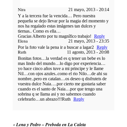
Nira
21 mayo, 2013 - 20:14
Your email is
never published or shared.
Y a la tercera fue la vencida… Pero nuestra
Required fields are marked *
pequeña se dejo llevar por la magia del momento y
nos ha regalado estas imágenes tan dulces y
tiernas.. Como es ella…
POST COMMENT
Gracias Alberto por tu magnífico trabajo!
Reply
Elena
21 mayo, 2013 - 23:35
Por la foto vale la pena ir a buscar a lagar2
Reply
Ruth
11 agosto, 2013 - 20:08
Bonitas fotos…la verdad es q tener un bebe es lo
mas lindo del mundo…lo digo por experiencia…
yo hace cinco años tuve a mi principe y le llame
Nil…con ojos azules..como el rio Nilo…de ahi su
nombre..pero en catalan…os deseo q disfruteis de
vuestra dulce Naia….por cierto me gustaria saber
POST COMMENT
cuando es el santo de Naia…por que tengo una
sobrina q se llama asi y no sabemos cuando
celebrarlo…un abrazo!!!Ruth
Reply
«
Lena y Pedro – Preboda en La Caleta