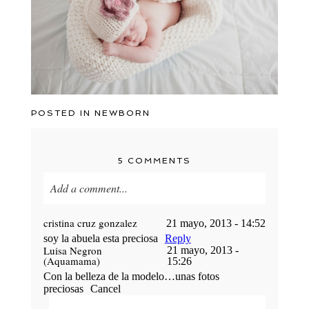
POSTED IN
NEWBORN
5 COMMENTS
Add a comment...
Your email is
never published or shared. Required
cristina cruz gonzalez
21 mayo, 2013 - 14:52
fields are marked *
soy la abuela esta preciosa
Reply
Luisa Negron
21 mayo, 2013 -
(Aquamama)
15:26
Con la belleza de la modelo…unas fotos
preciosas
Cancel