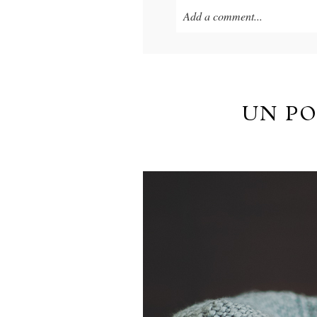
Add a comment...
Your email is
never published o
UN PO
POST COMMENT