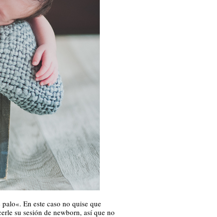
 palo«. En este caso no quise que
cerle su sesión de newborn, así que no