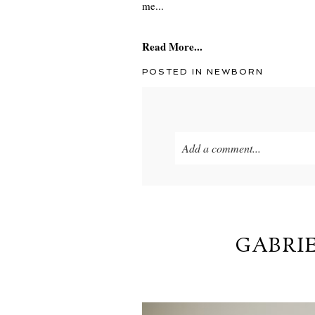
me...
Read More...
POSTED IN
NEWBORN
Add a comment...
Your email is
never published o
GABRI
POST COMMENT