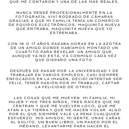
QUE ME CONTARON Y UNA DE LAS MÁS REALES.
NUNCA PENSÉ PROFESIONALMENTE EN LA
FOTOGRAFÍA, VIVÍ RODEADO DE CÁMARAS
GRACIAS A QUE MI FAMILIA TENÍA UN COMERCIO
DE EQUIPOS ELECTRÓNICOS, MAQUINITA NUEVA
QUE ENTRABA, MAQUINITA NUEVA QUE YO
ESTRENABA.
CON 16 O 17 AÑOS PASABA HORAS EN LA AZOTEA
DE UN AMIGO DONDE HABÍAMOS MONTADO UN
CUARTITO PARA REVELAR. UN AMIGO QUE,
AUNQUE YA NO ESTÁ, VA CONMIGO CADA VEZ
QUE DISPARO UNA FOTO.
DESPUÉS DE PASAR POR LA UNIVERSIDAD Y DE
TRABAJAR EN VARIOS EMPLEOS, CASI SIEMPRE
ENFOCADOS EN LA IMAGEN, DECIDÍ INTENTAR SER
FELIZ, TENER PASIÓN POR MI TRABAJO, CAPTAR
LA FELICIDAD DE OTROS.
LAS COSAS QUE ME MUEVEN: MI FAMILIA, MI
MUJER Y MIS TRES NIÑOS, TRES RAÍCES QUE ME
CENTRAN Y QUE ME VUELVEN LOCO, QUE ME
ATAN A LA TIERRA Y QUE ME HACEN VOLAR. ALGO
POR EL QUE SIEMPRE VALE LA PENA CUALQUIER
ESFUERZO. MIS AMIGOS, MI GENTE, UNAS CAÑAS
AL SOLITO, UN BUEN LIBRO, UN PASEO POR EL
MÉDANO, LEVANTARME PARA HACER EL