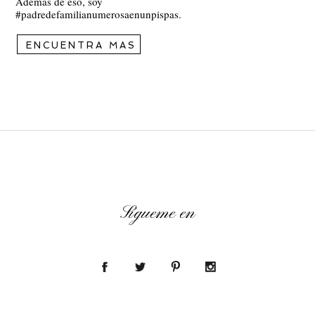
Además de eso, soy
#padredefamilianumerosaenunpispas.
ENCUENTRA MAS
Sígueme en
Blog