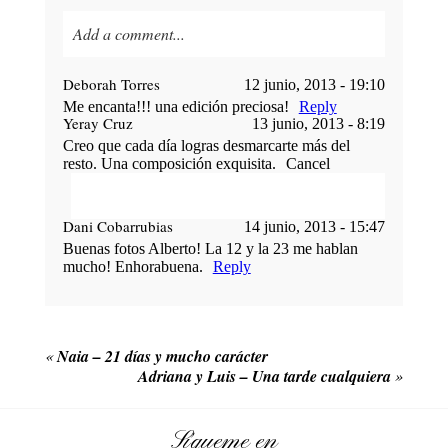
Add a comment...
Your email is
never published or shared. Required
Deborah Torres
12 junio, 2013 - 19:10
fields are marked *
Me encanta!!! una edición preciosa!
Reply
Yeray Cruz
13 junio, 2013 - 8:19
Creo que cada día logras desmarcarte más del
resto. Una composición exquisita.
Cancel
Dani Cobarrubias
14 junio, 2013 - 15:47
Your email is
never published or shared.
Buenas fotos Alberto! La 12 y la 23 me hablan
Required fields are marked *
mucho! Enhorabuena.
Reply
POST COMMENT
«
Naia – 21 días y mucho carácter
Adriana y Luis – Una tarde cualquiera
»
Sígueme en