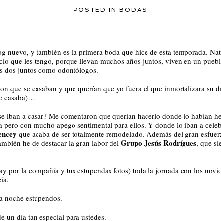
POSTED IN
BODAS
og nuevo, y también es la primera boda que hice de esta temporada. Na
cio que les tengo, porque llevan muchos años juntos, viven en un puebli
 los dos juntos como odontólogos.
que se casaban y que querían que yo fuera el que inmortalizara su día
 me casaba)…
se iban a casar? Me comentaron que querían hacerlo donde lo habían he
ria pero con mucho apego sentimental para ellos. Y donde lo iban a cele
encey
que acaba de ser totalmente remodelado. Además del gran esfuerz
Grupo Jesús Rodrígues
ambién he de destacar la gran labor del
, que si
ay por la compañía y tus estupendas fotos) toda la jornada con los novio
ía.
na noche estupendos.
e un día tan especial para ustedes.