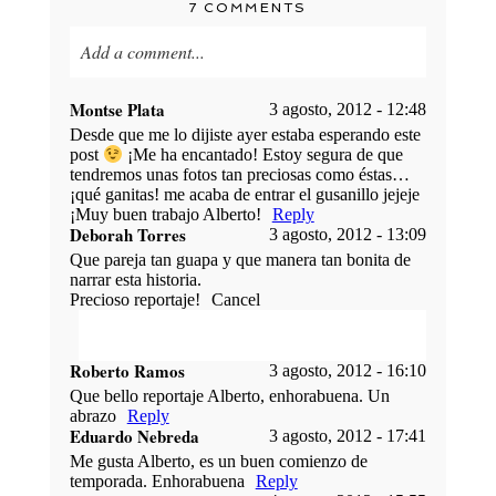
7 COMMENTS
Add a comment...
Your email is
never published or shared. Required
Montse Plata
3 agosto, 2012 - 12:48
fields are marked *
Desde que me lo dijiste ayer estaba esperando este
post
¡Me ha encantado! Estoy segura de que
tendremos unas fotos tan preciosas como éstas…
¡qué ganitas! me acaba de entrar el gusanillo jejeje
¡Muy buen trabajo Alberto!
Reply
Deborah Torres
3 agosto, 2012 - 13:09
Que pareja tan guapa y que manera tan bonita de
narrar esta historia.
Precioso reportaje!
Cancel
Roberto Ramos
3 agosto, 2012 - 16:10
POST COMMENT
Your email is
never published or shared.
Que bello reportaje Alberto, enhorabuena. Un
Required fields are marked *
abrazo
Reply
Eduardo Nebreda
3 agosto, 2012 - 17:41
Me gusta Alberto, es un buen comienzo de
temporada. Enhorabuena
Reply