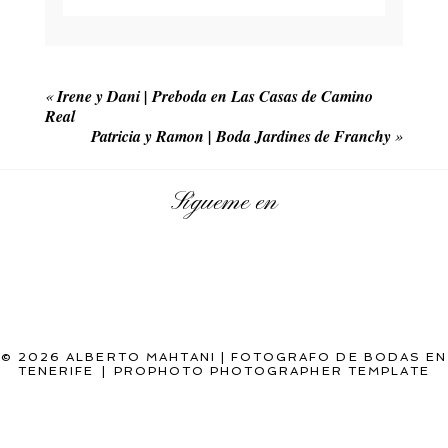
Your email is
never published or shared. Required
fields are marked *
«
Irene y Dani | Preboda en Las Casas de Camino
Real
Patricia y Ramon | Boda Jardines de Franchy
»
Sígueme en
POST COMMENT
© 2026 ALBERTO MAHTANI | FOTOGRAFO DE BODAS EN
TENERIFE
|
PROPHOTO PHOTOGRAPHER TEMPLATE