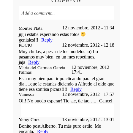
5 COMMENTS
Add a comment...
Your email is
never published or shared. Required
Montse Plata
12 noviembre, 2012 - 11:34
fields are marked *
jijiji estaba esperando estas fotos
geniales!!!
Reply
ROCIO
12 noviembre, 2012 - 12:18
Muy chulas, a pesar de los modelos :o) Lo
pasamos muy bien, en un mes repetimos,
jaja
Reply
Maria del Carmen Garcia
12 noviembre, 2012 -
Palmas
17:41
Esta muy bien para ir practicando para el gran
dia….que le estarías diciendo a Alfredo al oído que
tiene esa sonrisa picara!!!!
Reply
Vanessa
12 noviembre, 2012 - 17:57
POST COMMENT
Oh! No puedo esperar! Tic tac, tic tac…..
Cancel
Yeray Cruz
13 noviembre, 2012 - 13:01
Your email is
never published or shared.
Bonito post Alberto. Tu más puro estilo. Me
Required fields are marked *
encanta.
Reply