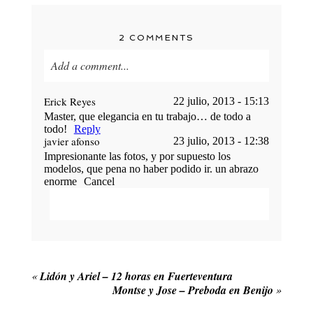
2 COMMENTS
Add a comment...
Your email is
never published or shared. Required
Erick Reyes
22 julio, 2013 - 15:13
fields are marked *
Master, que elegancia en tu trabajo… de todo a
todo!
Reply
javier afonso
23 julio, 2013 - 12:38
Impresionante las fotos, y por supuesto los
modelos, que pena no haber podido ir. un abrazo
enorme
Cancel
Your email is
never published or shared.
Required fields are marked *
POST COMMENT
«
Lidón y Ariel – 12 horas en Fuerteventura
Montse y Jose – Preboda en Benijo
»