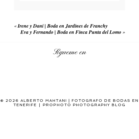
Your email is
never published or shared. Required
fields are marked *
«
Irene y Dani | Boda en Jardines de Franchy
Eva y Fernando | Boda en Finca Punta del Lomo
»
Sígueme en
POST COMMENT
© 2026 ALBERTO MAHTANI | FOTOGRAFO DE BODAS EN
TENERIFE
|
PROPHOTO PHOTOGRAPHY BLOG